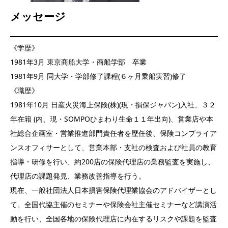
メッセージ
《学歴》
1981年3月 東京商船大学・商船学部 卒業
1981年9月 同大学・学部修了課程(６ヶ月乗船実習)修了
《職歴》
1981年10月 日産火災海上保険(株)(現・損保ジャパン)入社、３２
年在籍 (内、現・SOMPOひまわり生命１１年出向)、営業店や本
社総合企画室・営業推進部門責任者を歴任後、保険コンプライア
ンスオフィサーとして、営業本部・支社の検査および社員の教育
指導・研修を行い、約200店の保険代理店の業務監査を実施し、
代理店の課題発見、業務改善指導を行う。
現在、一般社団法人日本損害保険代理業協会のアドバイザーとし
て、全国代協主催のセミナーや保険会社主催セミナーなど講演活
動を行い、全国各地の保険代理店に内在するリスクや課題を監査