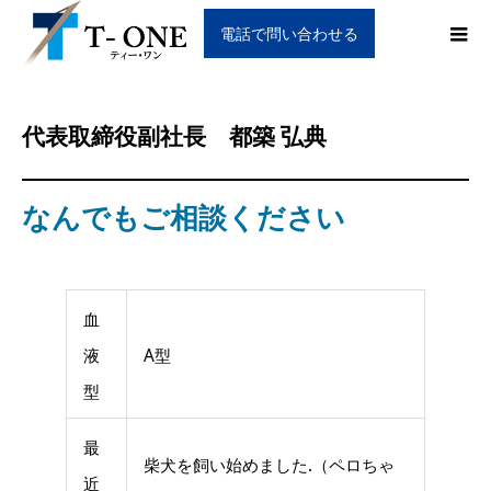
電話で問い合わせる
代表取締役副社長 都築 弘典
なんでもご相談ください
血
液
A型
型
最
柴犬を飼い始めました.（ペロちゃ
近