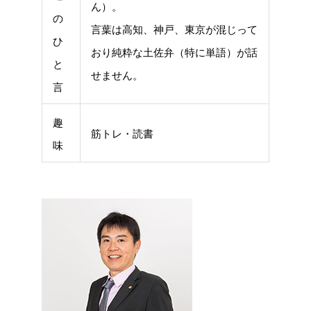
ん）。
の
言葉は高知、神戸、東京が混じって
ひ
おり純粋な土佐弁（特に単語）が話
と
せません。
言
趣
筋トレ・読書
味